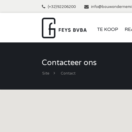
(+32)92206200
info@bouwondernemi
TE KOOP
RE
Contacteer ons
Site
Contact