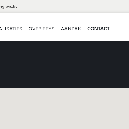
ngfeys.be
ALISATIES
OVER FEYS
AANPAK
CONTACT