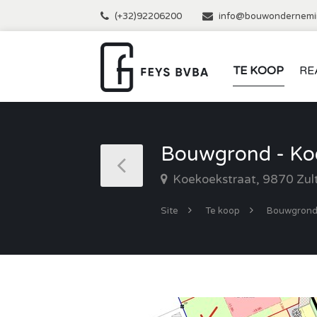
(+32)92206200
info@bouwondernemi
TE KOOP
RE
Bouwgrond - Koe
Koekoekstraat, 9870 Zul
Site
Te koop
Bouwgron