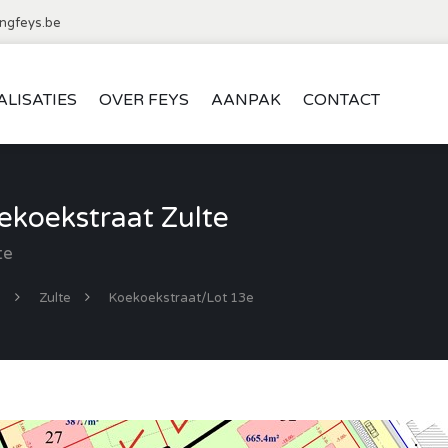
ngfeys.be
ALISATIES
OVER FEYS
AANPAK
CONTACT
koekstraat Zulte
te
d
Zulte
Koekoekstraat/Lot 13e