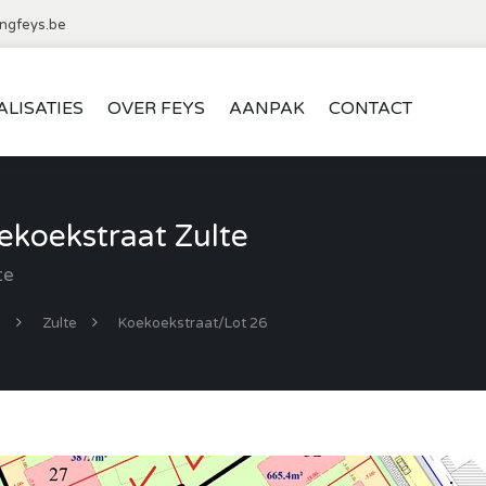
ngfeys.be
ALISATIES
OVER FEYS
AANPAK
CONTACT
koekstraat Zulte
te
d
Zulte
Koekoekstraat/Lot 26