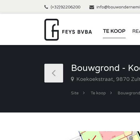
(+32)92206200
info@bouwondernemi
TE KOOP
RE
Bouwgrond - Koe
Koekoekstraat, 9870 Zul
Site
Te koop
Bouwgron