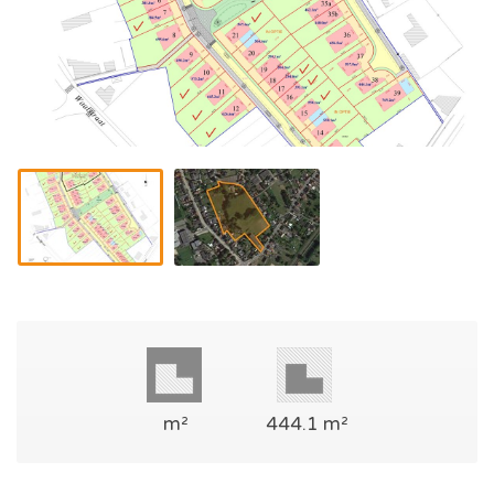
m²
444.1 m²