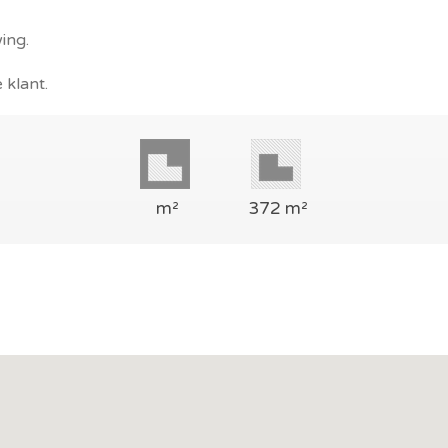
ing.
klant.
m²
372 m²