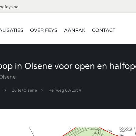
ngfeys.be
ALISATIES
OVER FEYS
AANPAK
CONTACT
op in Olsene voor open en halfo
Olsene
d
Zulte/Olsene
Heirweg 63/Lot 4