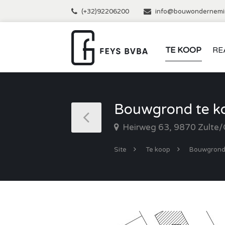
(+32)92206200
info@bouwondernemi
TE KOOP
RE
Bouwgrond te ko
Heirweg 63, 9870 Zulte/
Site
Te koop
Bouwgron